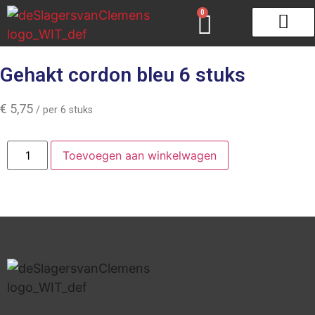
0
Gourmet & Fondue
Zeeuws schar
Gehakt cordon bleu 6 stuks
€
5,75
/ per 6 stuks
Toevoegen aan winkelwagen