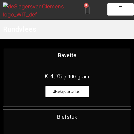
0
Gourmet & Fondue
Zeeuws schar
Rundvlees
Bavette
€
4,75
/ 100 gram
Bekijk product
Biefstuk