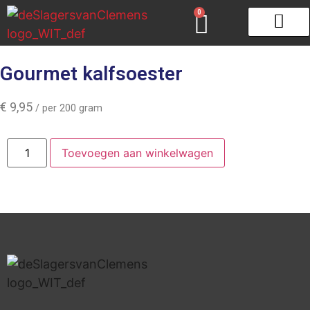
0
Gourmet & Fondue
Zeeuws schar
Gourmet kalfsoester
€
9,95
/ per 200 gram
Toevoegen aan winkelwagen