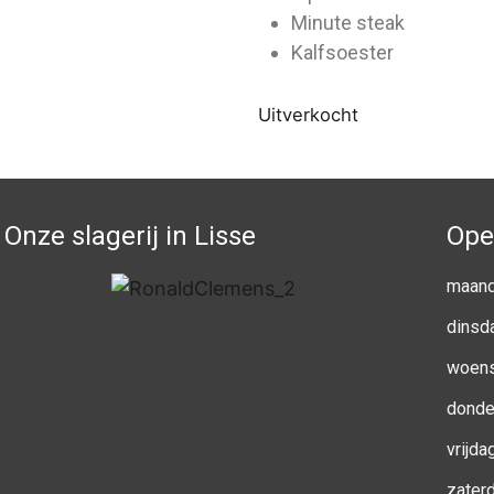
Minute steak
Kalfsoester
Uitverkocht
Onze slagerij in Lisse
Ope
maan
dinsd
woen
donde
vrijda
zater