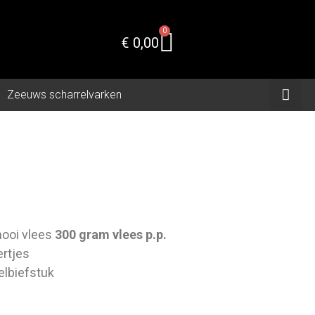
0
€
0,00
Zeeuws scharrelvarken
l
mooi vlees
300 gram vlees p.p.
rtjes
lbiefstuk