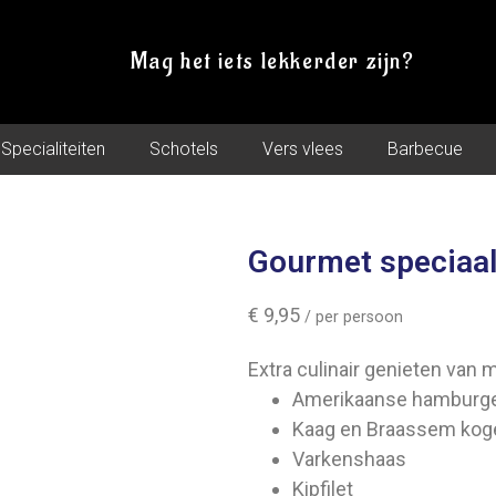
Mag het iets lekkerder zijn?
Specialiteiten
Schotels
Vers vlees
Barbecue
Gourmet speciaa
€
9,95
/ per persoon
Extra culinair genieten van 
Amerikaanse hamburge
Kaag en Braassem koge
Varkenshaas
Kipfilet