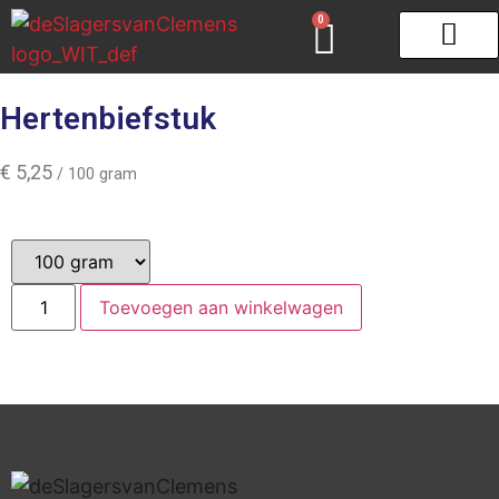
0
Gourmet & Fondue
Zeeuws schar
Hertenbiefstuk
€
5,25
/ 100 gram
Toevoegen aan winkelwagen