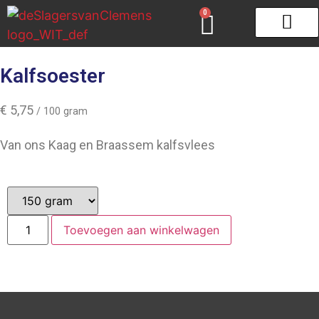
0
Gourmet & Fondue
Zeeuws schar
Kalfsoester
€
5,75
/ 100 gram
Van ons Kaag en Braassem kalfsvlees
Toevoegen aan winkelwagen