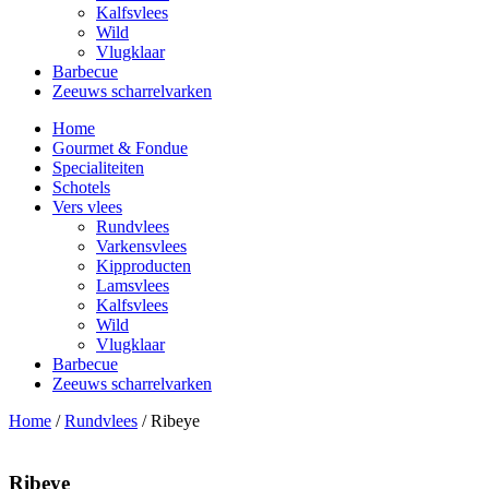
Kalfsvlees
Wild
Vlugklaar
Barbecue
Zeeuws scharrelvarken
Home
Gourmet & Fondue
Specialiteiten
Schotels
Vers vlees
Rundvlees
Varkensvlees
Kipproducten
Lamsvlees
Kalfsvlees
Wild
Vlugklaar
Barbecue
Zeeuws scharrelvarken
Home
/
Rundvlees
/ Ribeye
Ribeye