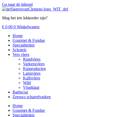
Ga naar de inhoud
Mag het iets lekkerder zijn?
€
0,00
0
Winkelwagen
Home
Gourmet & Fondue
Specialiteiten
Schotels
Vers vlees
Rundvlees
Varkensvlees
Kipproducten
Lamsvlees
Kalfsvlees
Wild
Vlugklaar
Barbecue
Zeeuws scharrelvarken
Home
Gourmet & Fondue
Specialiteiten