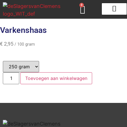
0
Gourmet & Fondue
Zeeuws schar
Varkenshaas
€
2,95
/ 100 gram
Toevoegen aan winkelwagen