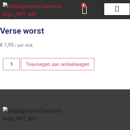
0
Gourmet & Fondue
Zeeuws schar
Verse worst
€
1,95
/ per stuk
Toevoegen aan winkelwagen